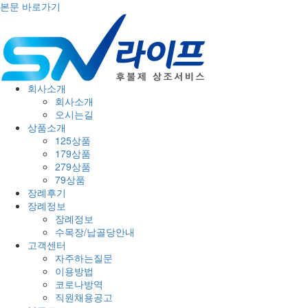
본문 바로가기
회사소개
회사소개
오시는길
상품소개
125상품
179상품
279상품
79상품
장례후기
장례정보
장례정보
수목장/납골당안내
고객센터
자주하는질문
이용방법
코로나방역
직원채용공고