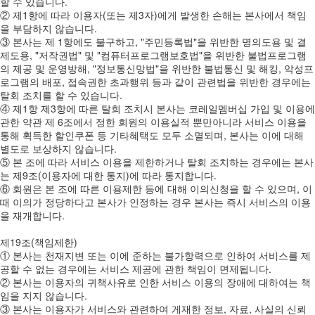
할 수 있습니다.
② 제1항에 따라 이용자(또는 제3자)에게 발생한 손해는 본사에서 책임
을 부담하지 않습니다.
③ 본사는 제 1항에도 불구하고, "주민등록법"을 위반한 명의도용 및 결
제도용, "저작권법" 및 "컴퓨터프로그램보호법"을 위반한 불법프로그램
의 제공 및 운영방해, "정보통신망법"을 위반한 불법통신 및 해킹, 악성프
로그램의 배포, 접속권한 초과행위 등과 같이 관련법을 위반한 경우에는
탈회 조치를 할 수 있습니다.
④ 제1항 제3항에 따른 탈회 조치시 본사는 코레일멤버십 가입 및 이용에
관한 약관 제 6조에서 정한 회원의 이용실적 뿐만아니라 서비스 이용을
통해 획득한 할인쿠폰 등 기타혜택도 모두 소멸되며, 본사는 이에 대해
별도로 보상하지 않습니다.
⑤ 본 조에 따라 서비스 이용을 제한하거나 탈회 조치하는 경우에는 본사
는 제9조(이용자에 대한 통지)에 따라 통지합니다.
⑥ 회원은 본 조에 따른 이용제한 등에 대해 이의신청을 할 수 있으며, 이
때 이의가 정당하다고 본사가 인정하는 경우 본사는 즉시 서비스의 이용
을 재개합니다.
제19조(책임제한)
① 본사는 천재지변 또는 이에 준하는 불가항력으로 인하여 서비스를 제
공할 수 없는 경우에는 서비스 제공에 관한 책임이 면제됩니다.
② 본사는 이용자의 귀책사유로 인한 서비스 이용의 장애에 대하여는 책
임을 지지 않습니다.
③ 본사는 이용자가 서비스와 관련하여 게재한 정보, 자료, 사실의 신뢰