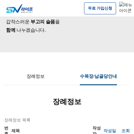
본문 바로가기
무료 가입신청
갑작스러운
부고의 슬픔
을
함께
나누겠습니다.
장례정보
수목장/납골당안내
장례정보
장례정보 목록
번
작성
제목
작성일
조회
호
자