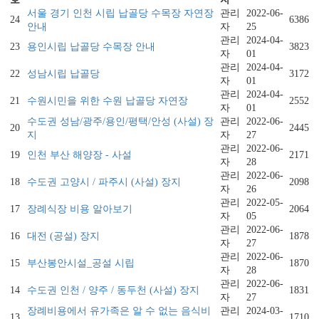
서울 경기 인천 시립 납골당 수목장 자연장
관리
2022-06-
24
6386
안내
자
25
관리
2024-04-
23
용인시립 납골당 수목장 안내
3823
자
01
관리
2024-04-
22
성남시립 납골당
3172
자
01
관리
2024-04-
21
수원시민을 위한 수원 납골당 자연장
2552
자
01
수도권 성남/광주/용인/평택/안성 (사설) 장
관리
2022-06-
20
2445
지
자
27
관리
2022-06-
19
인천 부산 해양장 - 사설
2171
자
28
관리
2022-06-
18
수도권 고양시 / 파주시 (사설) 장지
2098
자
26
관리
2022-05-
17
장례식장 비용 알아보기
2064
자
05
관리
2022-06-
16
대전 (공설) 장지
1878
자
27
관리
2022-06-
15
부산봉안시설_공설 시립
1870
자
28
관리
2022-06-
14
수도권 인천 / 양주 / 동두천 (사설) 장지
1831
자
27
장례비용에서 유가족은 알 수 없는 음식비
관리
2024-03-
13
1710