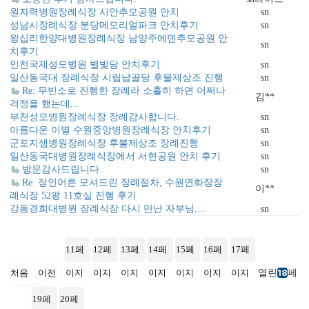
원자력병원장례식장 시안추모공원 안치
sn
성남시장례식장 분당메모리얼파크 안치후기
sn
왕십리한양대병원장례식장 남양주에덴추모공원 안
sn
치후기
인천국제성모병원 별빛당 안치후기
sn
일산동국대 장례식장 시립납골당 후불제상조 진행
sn
Re: 무빈소로 진행한 장례라 소홀히 하면 어쩌나
김**
걱정을 했는데...
부천성모병원장례식장 장례감사합니다.
sn
아름다운 이별 수원중앙병원장례식장 안치후기
sn
군포지샘병원장례식장 후불제상조 장례진행
sn
일산동국대병원장례식장에서 서현공원 안치 후기
sn
방문감사드립니다.
sn
Re: 장인어른 모셔드린 장례절차, 수원연화장장
이**
례식장 52평 11호실 진행 후기
강동경희대병원 장례식장 다시 만난 자부님....
sn
11
페
12
페
13
페
14
페
15
페
16
페
17
페
열린
페
처음
이전
이지
이지
이지
이지
이지
이지
이지
18
19
페
20
페