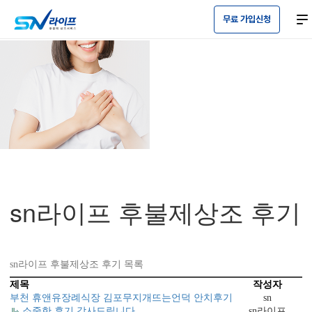
본문 바로가기
장례 후
감사의 마음
을 전합니다.
무료 가입신청
sn라이프 후불제상조 후기
sn라이프 후불제상조 후기 목록
제목
작성자
부천 휴앤유장례식장 김포무지개뜨는언덕 안치후기
sn
소중한 후기 감사드립니다.
sn라이프